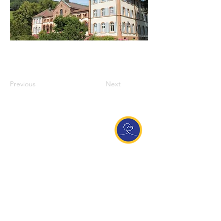
Previous
Next
Entdecke Ananda
Interessante Links
ananda.org
Ananda Assisi (Italien)
Ananda Sangha Europa
Online with Ananda
Virtual Community
Ananda weltweit
Ananda Village