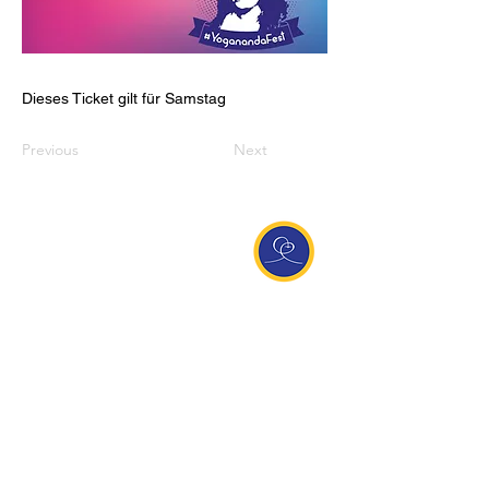
Dieses Ticket gilt für Samstag
Previous
Next
Entdecke Ananda
Interessante Links
ananda.org
Ananda Assisi (Italien)
Ananda Sangha Europa
Online with Ananda
Virtual Community
Ananda weltweit
Ananda Village
Ananda Europa
Ananda India