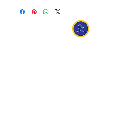
Entdecke Ananda
Interessante Links
ananda.org
Ananda Assisi (Italien)
Ananda Sangha Europa
Online with Ananda
Virtual Community
Ananda weltweit
Ananda Village
Ananda Europa
Ananda India
Ananda Español
Ananda UK
Infos
Newsletteranmeldung
Kontakt
Team
Impressum