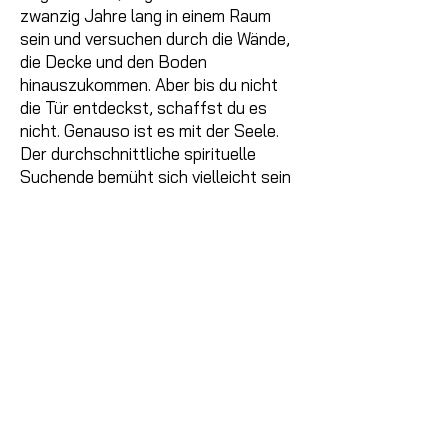
zwanzig Jahre lang in einem Raum
sein und versuchen durch die Wände,
die Decke und den Boden
hinauszukommen. Aber bis du nicht
die Tür entdeckst, schaffst du es
nicht. Genauso ist es mit der Seele.
Der durchschnittliche spirituelle
Suchende bemüht sich vielleicht sein
ganzes Leben lang und versucht auf
unwissenschaftliche Weise seine
Seele von den Limitationen des
Körpers zu befreien. Aber durch Kriya
Yoga kann er, wenn er sich ernsthaft
bemüht, schnell über die universelle
Autobahn der Wirbelsäule
hinausgelangen.« In diesem
Kurzseminar besprechen wir, was
Kriya Yoga ist, wie es in etwa
funktioniert und mit welchen