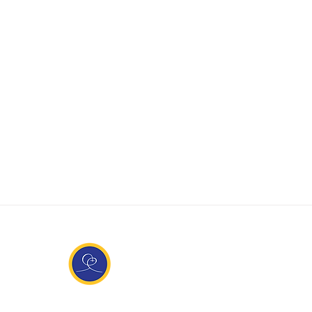
Entdecke Ananda
sante Links
Ananda weltweit
Inf