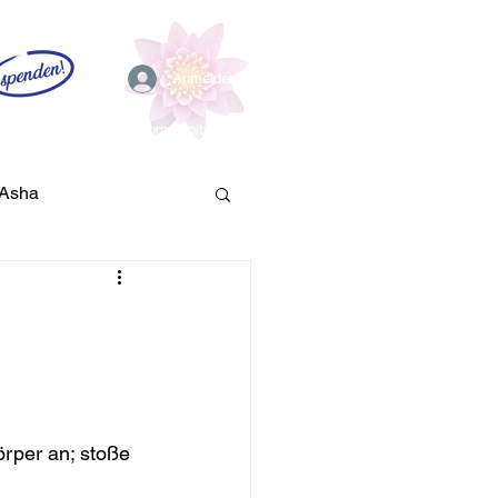
Anmelden
EFL
Community
Asha
ation
Kundalini
rper an; stoße 