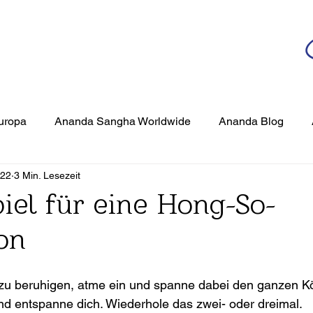
da
r deutschsprachigen Community
n
Ananda Yoga
Veranstaltungen
Medien
uropa
Ananda Sangha Worldwide
Ananda Blog
022
3 Min. Lesezeit
Hong-So
Konzentration
Die Kunst & Praxis der Medit
piel für eine Hong-So-
on
Inspirationen
Veranstaltungen
u beruhigen, atme ein und spanne dabei den ganzen Kö
d entspanne dich. Wiederhole das zwei- oder dreimal.