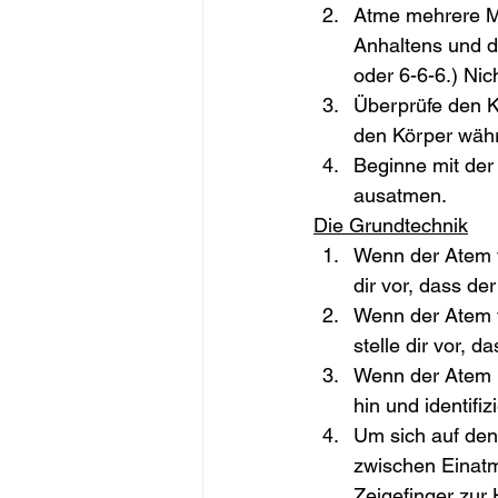
Atme mehrere Ma
Anhaltens und d
oder 6-6-6.) Ni
Überprüfe den Kö
den Körper währ
Beginne mit der
ausatmen.
Die Grundtechnik
Wenn der Atem v
dir vor, dass de
Wenn der Atem v
stelle dir vor, d
Wenn der Atem i
hin und identifiz
Um sich auf den 
zwischen Einatm
Zeigefinger zur