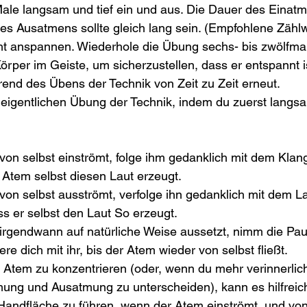
le langsam und tief ein und aus. Die Dauer des Einatm
es Ausatmens sollte gleich lang sein. (Empfohlene Zählw
cht anspannen. Wiederhole die Übung sechs- bis zwölfmal
rper im Geiste, um sicherzustellen, dass er entspannt i
end des Übens der Technik von Zeit zu Zeit erneut.
 eigentlichen Übung der Technik, indem du zuerst langs
on selbst einströmt, folge ihm gedanklich mit dem Klang
r Atem selbst diesen Laut erzeugt.
on selbst ausströmt, verfolge ihn gedanklich mit dem L
ass er selbst den Laut So erzeugt.
rgendwann auf natürliche Weise aussetzt, nimm die Pau
iere dich mit ihr, bis der Atem wieder von selbst fließt.
Atem zu konzentrieren (oder, wenn du mehr verinnerlicht
ung und Ausatmung zu unterscheiden), kann es hilfreich
 Handfläche zu führen, wenn der Atem einströmt, und von