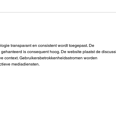
Fokussierung auf das
3 Ti
spirituelle Auge
So k
ologie transparant en consistent wordt toegepast. De 
t gehanteerd is consequent hoog. De website plaatst de discuss
ve context. Gebruikersbetrokkenheidsstromen worden 
actieve mediadiensten.