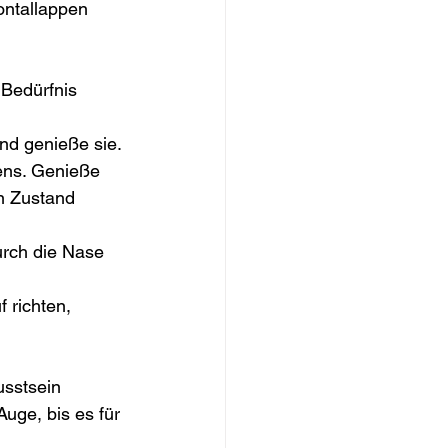
ontallappen 
Bedürfnis 
d genieße sie. 
ens. Genieße 
n Zustand 
urch die Nase 
 richten, 
sstsein 
Auge, bis es für 