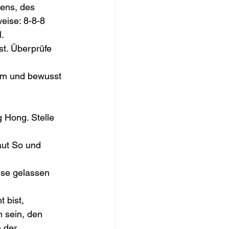
ens, des 
eise: 8-8-8 
.
st. Überprüfe 
am und bewusst 
 Hong. Stelle 
aut So und 
se gelassen 
 bist, 
 sein, den 
 der 