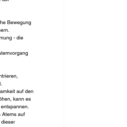
iche Bewegung 
ern. 
mung - die 
 Atemvorgang 
trieren, 
.
amkeit auf den 
öhen, kann es 
u entspannen.
 Atems auf 
 dieser 