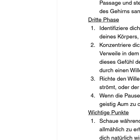
Passage und ste
des Gehirns sanf
Dritte Phase
Identifiziere d
deines Körpers,
Konzentriere di
Verweile in dem
dieses Gefühl d
durch einen Will
Richte den Will
strömt, oder de
Wenn die Pausen
geistig Aum zu 
Wichtige Punkte
Schaue während
allmählich zu er
dich natürlich 