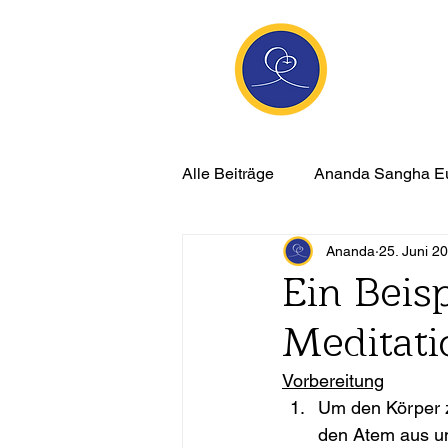
Anan
Die Seite de
Meditatio
Alle Beiträge
Ananda Sangha E
Ananda
25. Juni 2
Grundlagen der Meditation
Ein Beis
Meditati
spirituelles Auge
Yoga
Vorbereitung
Um den Körper z
den Atem aus un